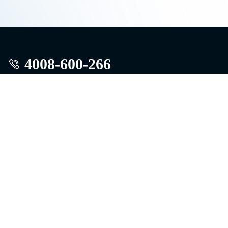
4008-600-266
中国·安徽省合肥市经济技术开发区紫石路1862号
官方微信
官方微博
COPYRIGHT © 2017 ALL RIGHTS RESERVED
版权所有：中科美菱低温科技股份有限公司
皖ICP备11003716号-1