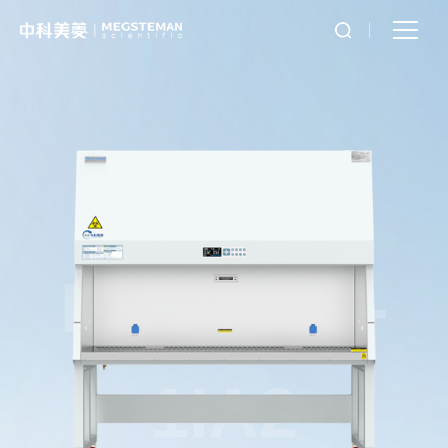
BSC1830-
1IA2