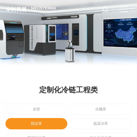
定制化冷链工程类
全部
冷藏库
阴凉库
低温冷库