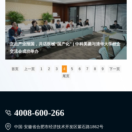
立志产业报国，共话医械“国产化” | 中科美菱与清华大学校企
交流会成功举办
首页
上一页
1
2
3
4
5
6
7
8
9
下一页
尾页
4008-600-266
中国·安徽省合肥市经济技术开发区紫石路1862号