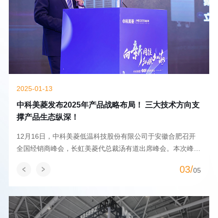
2024-10-28
支
产学协同 创新驱动 中科美菱携手上海交通大学，设立
奖学金激励医学人才！
2024年10月9日，上海交通大学医学院与中科美菱低温科技股
会
份有限公司（以下简称：中科美菱）举行“中科美菱医学教育
发展基金”捐赠仪式。上海交通大学医学...
04/
05
05