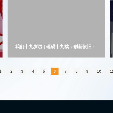
我们十九岁啦 | 砥砺十九载，创新依旧！
1
2
3
4
5
6
7
8
9
10
1