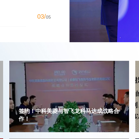
03/
05
签约！中科美菱与智飞龙科马达成战略合
作！