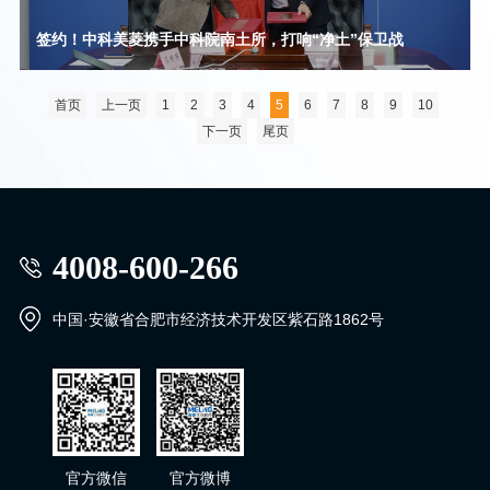
签约！中科美菱携手中科院南土所，打响“净土”保卫战
首页
上一页
1
2
3
4
5
6
7
8
9
10
下一页
尾页
4008-600-266
中国·安徽省合肥市经济技术开发区紫石路1862号
官方微信
官方微博