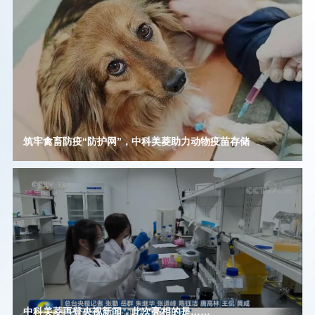
筑牢禽畜防疫“防护网”，中科美菱助力动物疫苗存储
中科美菱再登央视新闻，此次亮相的是……